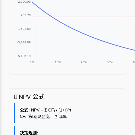
NPV 公式
公式:
NPV = Σ CFₜ / (1+r)^t
CFₜ=第t期现金流, r=折现率
决策规则: