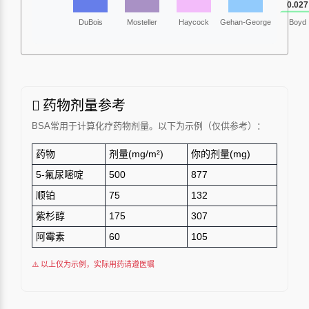
药物剂量参考
BSA常用于计算化疗药物剂量。以下为示例（仅供参考）：
药物
剂量(mg/m²)
你的剂量(mg)
5-氟尿嘧啶
500
877
顺铂
75
132
紫杉醇
175
307
阿霉素
60
105
⚠️ 以上仅为示例，实际用药请遵医嘱