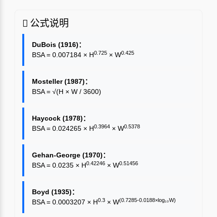
公式说明
DuBois (1916)：
0.725
0.425
BSA = 0.007184 × H
× W
Mosteller (1987)：
BSA = √(H × W / 3600)
Haycock (1978)：
0.3964
0.5378
BSA = 0.024265 × H
× W
Gehan-George (1970)：
0.42246
0.51456
BSA = 0.0235 × H
× W
Boyd (1935)：
0.3
(0.7285-0.0188×log₁₀W)
BSA = 0.0003207 × H
× W