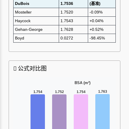
DuBois
1.7536
(基准)
Mosteller
1.7520
-0.09%
Haycock
1.7543
+0.04%
Gehan-George
1.7628
+0.52%
Boyd
0.0272
-98.45%
公式对比图