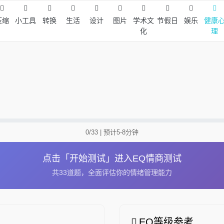
压缩
小工具
转换
生活
设计
图片
学术文
节假日
娱乐
健康
化
理
0/33
| 预计5-8分钟
点击「开始测试」进入EQ情商测试
共33道题，全面评估你的情绪管理能力
EQ等级参考