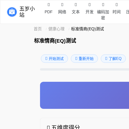
五岁小
PDF
网络
文本
开发
编码加
时间
站
密
首页
健康心理
标准情商(EQ)测试
标准情商(EQ)测试
开始测试
重新开始
了解EQ
五维度得分