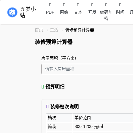
五岁小
PDF
网络
文本
开发
编码加
时间
站
密
首页
生活
装修预算计算器
装修预算计算器
房屋面积（平方米）
预算明细
装修档次说明
档次
单价范围
简装
800-1200 元/㎡