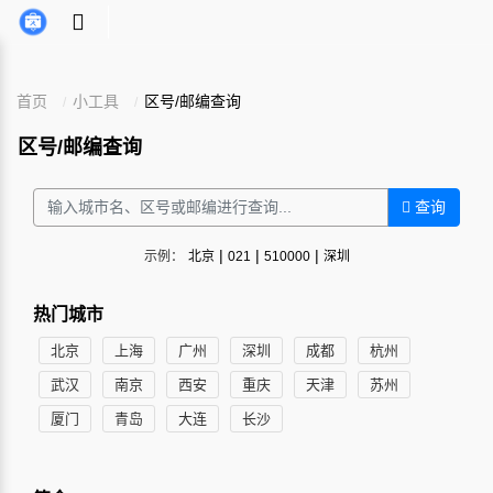
首页
小工具
区号/邮编查询
区号/邮编查询
查询
|
|
|
示例：
北京
021
510000
深圳
热门城市
北京
上海
广州
深圳
成都
杭州
武汉
南京
西安
重庆
天津
苏州
厦门
青岛
大连
长沙