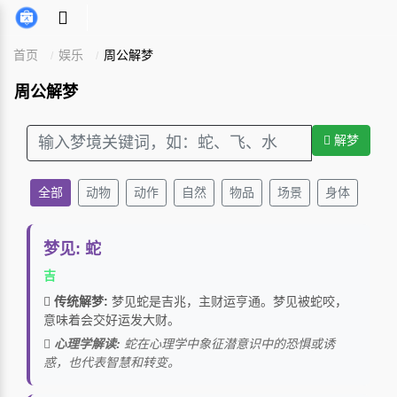
首页
娱乐
周公解梦
周公解梦
解梦
全部
动物
动作
自然
物品
场景
身体
梦见: 蛇
吉
传统解梦:
梦见蛇是吉兆，主财运亨通。梦见被蛇咬，
意味着会交好运发大财。
心理学解读:
蛇在心理学中象征潜意识中的恐惧或诱
惑，也代表智慧和转变。