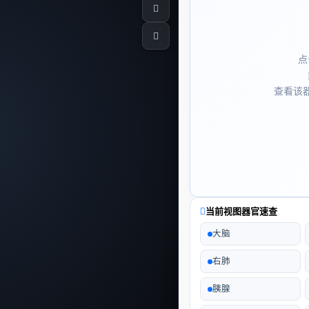
点
查看该
当前视图器官速查
大脑
右肺
胰腺