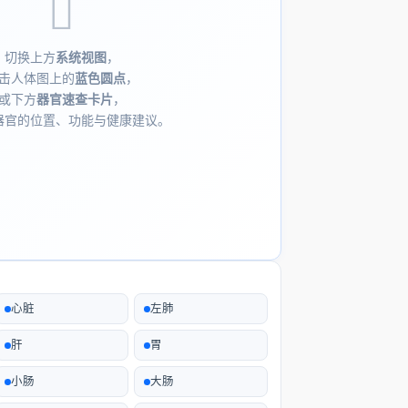
切换上方
系统视图
，
击人体图上的
蓝色圆点
，
或下方
器官速查卡片
，
器官的位置、功能与健康建议。
心脏
左肺
肝
胃
小肠
大肠