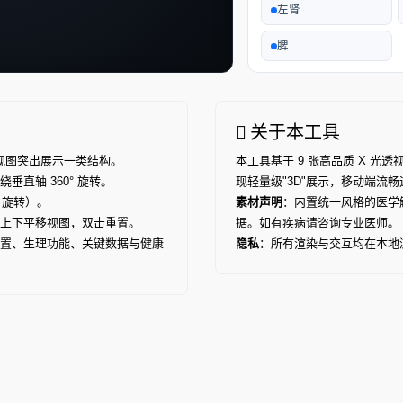
左肾
脾
关于本工具
个视图突出展示一类结构。
本工具基于 9 张高品质 X 光透视风
直轴 360° 旋转。
现轻量级"3D"展示，移动端流
 旋转）。
素材声明
：内置统一风格的医学
上下平移视图，双击重置。
据。如有疾病请咨询专业医师。
置、生理功能、关键数据与健康
隐私
：所有渲染与交互均在本地