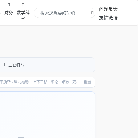
问题反馈
心
财务
数学科
友情链接
学
五官特写
转 · 纵向拖动 = 上下平移 · 滚轮 = 缩放 · 双击 = 重置