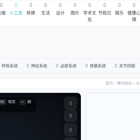
压缩
小工具
转换
生活
设计
图片
学术文
节假日
娱乐
健康
化
理
呼吸系统
神经系统
泌尿系统
骨骼系统
关节四肢
提示：横向拖动 = 水平旋
缩放 ·
翻
滚轮
⤺