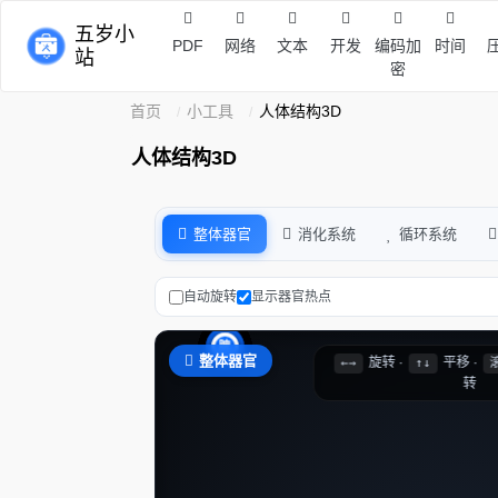
五岁小
PDF
网络
文本
开发
编码加
时间
站
密
首页
小工具
人体结构3D
人体结构3D
整体器官
消化系统
循环系统
自动旋转
显示器官热点
大
心
左
右
肝
胃
胰
小
大
左
右
膀
脾
整体器官
旋转 ·
平移 ·
←→
↑↓
转