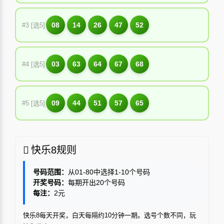
08
14
26
47
52
#3 [选5]
03
63
64
67
68
#4 [选5]
09
44
51
57
65
#5 [选5]
快乐8规则
号码范围：
从01-80中选择1-10个号码
开奖号码：
每期开出20个号码
每注：
2元
快乐8每天开奖，白天每隔约10分钟一期。选号个数不同，玩