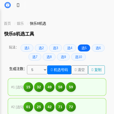
首页
娱乐
快乐8机选
快乐8机选工具
玩法：
选1
选2
选3
选4
选5
选6
选7
选8
选9
选10
生成注数：
机选号码
清空
复制
15
32
49
58
59
#1 [选5]
01
25
42
71
72
#2 [选5]