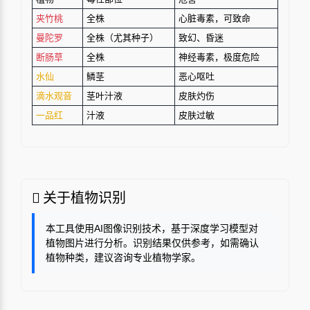
夹竹桃
全株
心脏毒素，可致命
曼陀罗
全株（尤其种子）
致幻、昏迷
断肠草
全株
神经毒素，极度危险
水仙
鳞茎
恶心呕吐
滴水观音
茎叶汁液
皮肤灼伤
一品红
汁液
皮肤过敏
关于植物识别
本工具使用AI图像识别技术，基于深度学习模型对
植物图片进行分析。识别结果仅供参考，如需确认
植物种类，建议咨询专业植物学家。