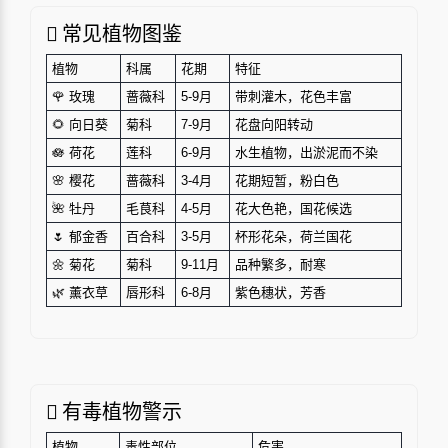
常见植物图鉴
植物
科属
花期
特征
🌹 玫瑰
蔷薇科
5-9月
带刺灌木，花色丰富
🌻 向日葵
菊科
7-9月
花盘向阳转动
🪷 荷花
莲科
6-9月
水生植物，出淤泥而不染
🌸 樱花
蔷薇科
3-4月
花期短暂，粉白色
🌺 牡丹
毛茛科
4-5月
花大色艳，国花候选
🌷 郁金香
百合科
3-5月
杯形花朵，荷兰国花
🌼 菊花
菊科
9-11月
品种繁多，耐寒
🌿 薰衣草
唇形科
6-8月
紫色穗状，芳香
有毒植物警示
植物
毒性部位
危害