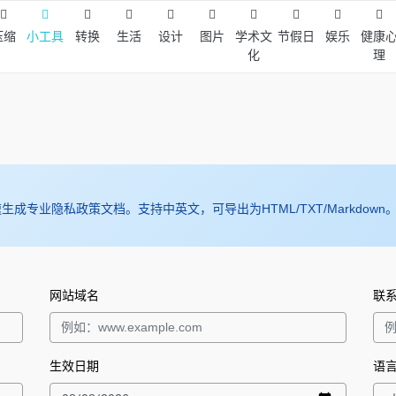
压缩
小工具
转换
生活
设计
图片
学术文
节假日
娱乐
健康
化
理
生成专业隐私政策文档。支持中英文，可导出为HTML/TXT/Markdown
网站域名
联
生效日期
语