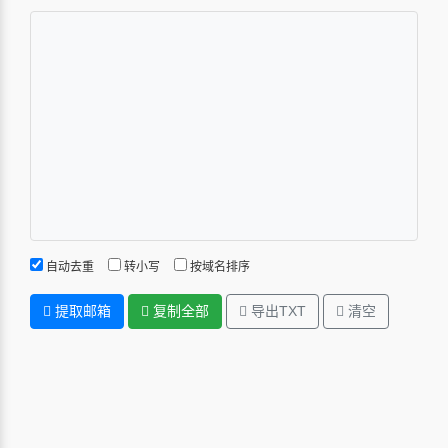
自动去重
转小写
按域名排序
提取邮箱
复制全部
导出TXT
清空