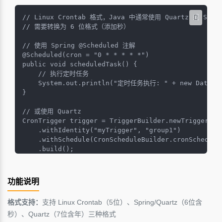
// Linux Crontab 格式，Java 中通常使用 Quartz 或 Sprin
// 需要转换为 6 位格式（添加秒）

// 使用 Spring @Scheduled 注解

@Scheduled(cron = "0 * * * * *")

public void scheduledTask() {

    // 执行定时任务

    System.out.println("定时任务执行: " + new Date())
}

// 或使用 Quartz

CronTrigger trigger = TriggerBuilder.newTrigger()

    .withIdentity("myTrigger", "group1")

    .withSchedule(CronScheduleBuilder.cronSchedule(
    .build();
功能说明
格式支持：
支持 Linux Crontab（5位）、Spring/Quartz（6位含
秒）、Quartz（7位含年）三种格式