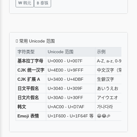
₩ 韩元
฿ 泰铢
常用 Unicode 范围
字符类型
Unicode 范围
示例
基本拉丁字母
U+0000 - U+007F
A-Z, a-z, 0-9
CJK 统一汉字
U+4E00 - U+9FFF
中文汉字（常用字）
CJK 扩展 A
U+3400 - U+4DBF
生僻汉字
日文平假名
U+3040 - U+309F
あいうえお
日文片假名
U+30A0 - U+30FF
アイウエオ
韩文
U+AC00 - U+D7AF
가나다라
Emoji 表情
U+1F600 - U+1F64F 等
😀😂🎉