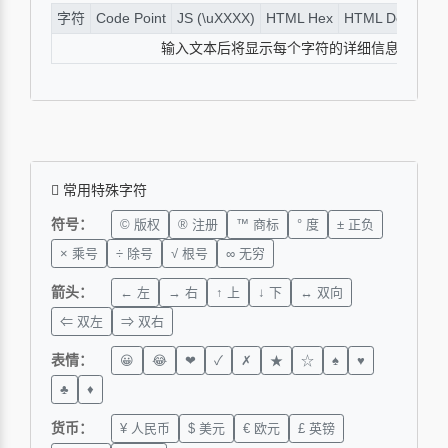
字符
Code Point
JS (\uXXXX)
HTML Hex
HTML Dec
UTF
输入文本后将显示每个字符的详细信息
常用特殊字符
符号：
© 版权
® 注册
™ 商标
° 度
± 正负
× 乘号
÷ 除号
√ 根号
∞ 无穷
箭头：
← 左
→ 右
↑ 上
↓ 下
↔ 双向
⇐ 双左
⇒ 双右
表情：
😀
😂
❤
✓
✗
★
☆
♠
♥
♣
♦
货币：
¥ 人民币
$ 美元
€ 欧元
£ 英镑