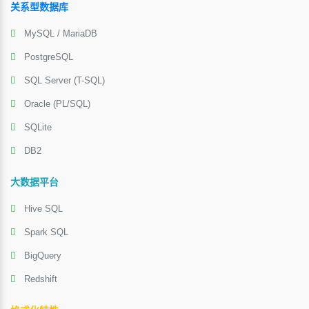
关系型数据库
MySQL / MariaDB
PostgreSQL
SQL Server (T-SQL)
Oracle (PL/SQL)
SQLite
DB2
大数据平台
Hive SQL
Spark SQL
BigQuery
Redshift