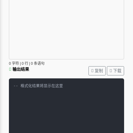
0
字符 |
0
行 |
0
条语句
输出结果
复制
下载
-- 格式化结果将显示在这里