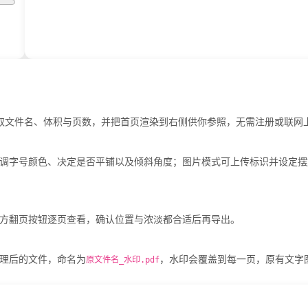
会读取文件名、体积与页数，并把首页渲染到右侧供你参照，无需注册或联网
调字号颜色、决定是否平铺以及倾斜角度；图片模式可上传标识并设定摆
方翻页按钮逐页查看，确认位置与浓淡都合适后再导出。
处理后的文件，命名为
，水印会覆盖到每一页，原有文字
原文件名_水印.pdf