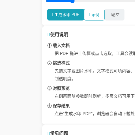
生成水印 PDF
示例
清空
使用说明
① 载入文档
把 PDF 拖进上传框或点击选取，工具
② 挑选样式
先选文字或图片水印。文字模式可填内容、
制透明度。
③ 对照预览
右侧画面随参数即时刷新，多页文档可用下
④ 保存结果
点击"生成水印 PDF"，浏览器会自动下载
常见问题