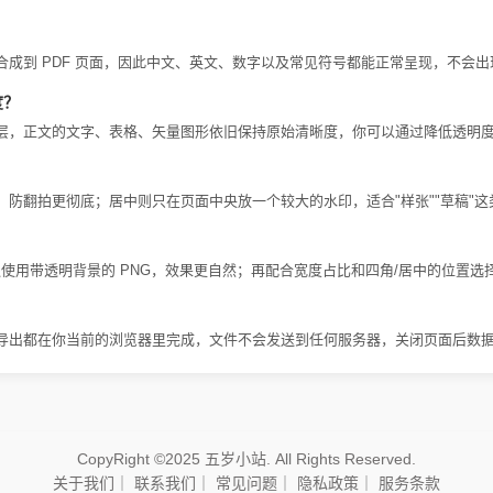
成到 PDF 页面，因此中文、英文、数字以及常见符号都能正常呈现，不会
度？
层，正文的文字、表格、矢量图形依旧保持原始清晰度，你可以通过降低透明
防翻拍更彻底；居中则只在页面中央放一个较大的水印，适合"样张""草稿"
建议使用带透明背景的 PNG，效果更自然；再配合宽度占比和四角/居中的位置
导出都在你当前的浏览器里完成，文件不会发送到任何服务器，关闭页面后数
CopyRight ©2025 五岁小站. All Rights Reserved.
关于我们
｜
联系我们
｜
常见问题
｜
隐私政策
｜
服务条款