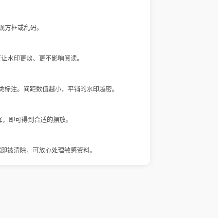
出现方框或乱码。
度让水印更淡、更不影响阅读。
这类标注。间距数值越小，平铺的水印越密。
选择，即可得到合适的摆放。
据即被清除，可放心处理敏感资料。