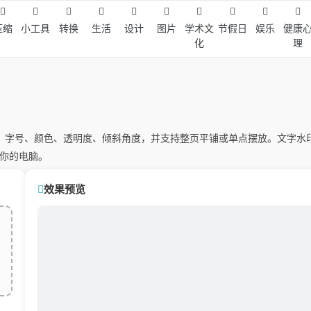
压缩
小工具
转换
生活
设计
图片
学术文
节假日
娱乐
健康
化
理
内容、字号、颜色、透明度、倾斜角度，并支持整页平铺或单点摆放。文字
你的电脑。
效果预览